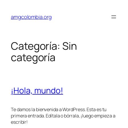
Saltar
al
amgcolombia.org
contenido
Categoría:
Sin
categoría
¡Hola, mundo!
Te damos la bienvenida a WordPress. Esta es tu
primera entrada. Edítala o bórrala, ¡luego empieza a
escribir!